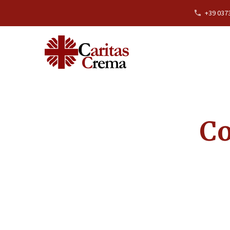
+39 037
C