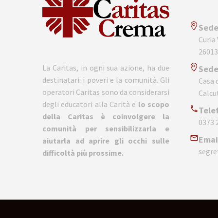
Sede
Curia
26013
La Caritas, in ogni sua azione, ha due
Sede
destinatari: i poveri e la comunità. Gli
Casa d
operatori Caritas sono da considerarsi
Calcu
degli educatori alla Carità e
lo scopo
Tele
della Caritas è coinvolgere la
0373 
comunità per sensibilizzarla e
Emai
aiutarla ad aprire gli occhi sulle
segre
difficoltà più prossime.