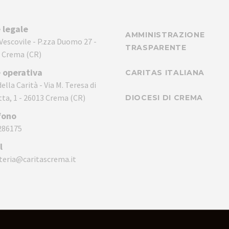
 legale
AMMINISTRAZIONE
 Vescovile - P.zza Duomo 27 -
TRASPARENTE
 Crema (CR)
 operativa
CARITAS ITALIANA
ella Carità - Via M. Teresa di
tta, 1 - 26013 Crema (CR)
DIOCESI DI CREMA
fono
286175
l
teria@caritascrema.it