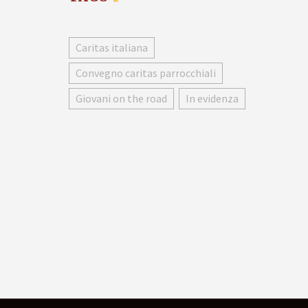
Caritas italiana
Convegno caritas parrocchiali
Giovani on the road
In evidenza