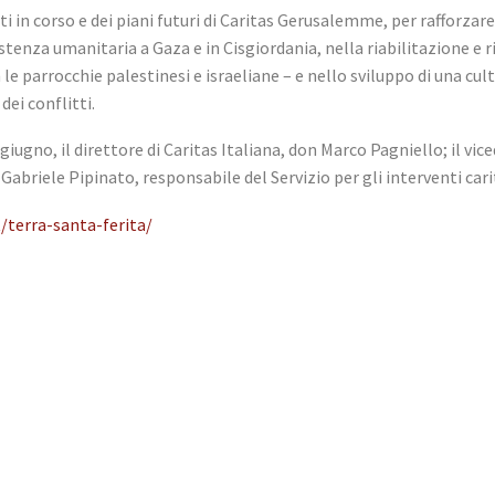
tti in corso e dei piani futuri di Caritas Gerusalemme, per rafforza
ssistenza umanitaria a Gaza e in Cisgiordania, nella riabilitazione
le parrocchie palestinesi e israeliane – e nello sviluppo di una cult
dei conflitti.
iugno, il direttore di Caritas Italiana, don Marco Pagniello; il vic
 Gabriele Pipinato, responsabile del Servizio per gli interventi carit
t/terra-santa-ferita/