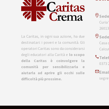
Sede
Curia
26013
La Caritas, in ogni sua azione, ha due
Sede
destinatari: i poveri e la comunità. Gli
Casa d
operatori Caritas sono da considerarsi
Calcu
degli educatori alla Carità e
lo scopo
Tele
della Caritas è coinvolgere la
0373 
comunità per sensibilizzarla e
Emai
aiutarla ad aprire gli occhi sulle
segre
difficoltà più prossime.