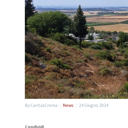
By CaritasCrema
News
24 Giugno 2024
Condividi