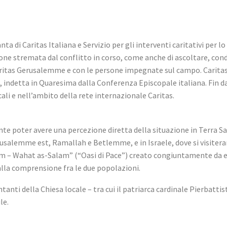
ta di Caritas Italiana e Servizio per gli interventi caritativi per l
ione stremata dal conflitto in corso, come anche di ascoltare, con
aritas Gerusalemme e con le persone impegnate sul campo. Caritas I
 indetta in Quaresima dalla Conferenza Episcopale italiana. Fin dall
cali e nell’ambito della rete internazionale Caritas.
e poter avere una percezione diretta della situazione in Terra Sant
rusalemme est, Ramallah e Betlemme, e in Israele, dove si visitera
halom – Wahat as-Salam” (“Oasi di Pace”) creato congiuntamente da 
 alla comprensione fra le due popolazioni.
i della Chiesa locale – tra cui il patriarca cardinale Pierbattista 
le.