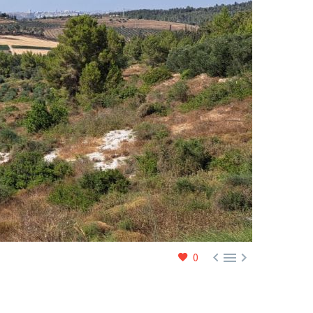



0