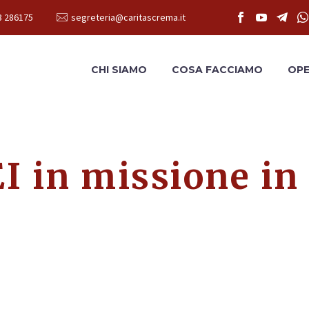
3 286175
segreteria@caritascrema.it
CHI SIAMO
COSA FACCIAMO
OPE
EI in missione in
Condividi
sione in Terra Santa di Caritas Italiana e Servizi
sviluppo dei popoli.