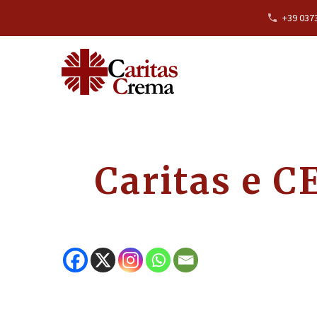
+39 037
Caritas e C
Parte oggi, lunedì 24 giugno, una mis