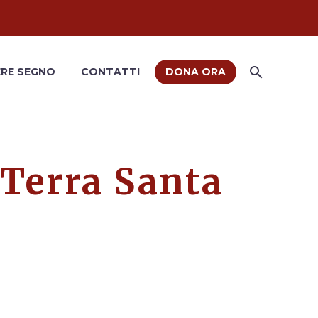
RE SEGNO
CONTATTI
DONA ORA
 Terra Santa
o per gli interventi caritativi per lo