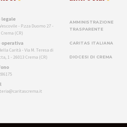
 legale
AMMINISTRAZIONE
 Vescovile - P.zza Duomo 27 -
TRASPARENTE
 Crema (CR)
 operativa
CARITAS ITALIANA
ella Carità - Via M. Teresa di
tta, 1 - 26013 Crema (CR)
DIOCESI DI CREMA
fono
286175
l
teria@caritascrema.it